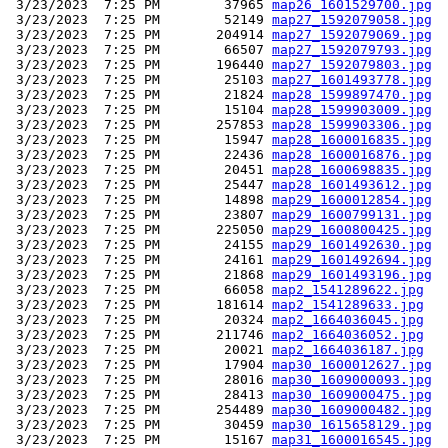
 3/23/2023  7:25 PM        37965 
map26_1601529700.jpg
 3/23/2023  7:25 PM        52149 
map27_1592079058.jpg
 3/23/2023  7:25 PM       204914 
map27_1592079069.jpg
 3/23/2023  7:25 PM        66507 
map27_1592079793.jpg
 3/23/2023  7:25 PM       196440 
map27_1592079803.jpg
 3/23/2023  7:25 PM        25103 
map27_1601493778.jpg
 3/23/2023  7:25 PM        21824 
map28_1599897470.jpg
 3/23/2023  7:25 PM        15104 
map28_1599903009.jpg
 3/23/2023  7:25 PM       257853 
map28_1599903306.jpg
 3/23/2023  7:25 PM        15947 
map28_1600016835.jpg
 3/23/2023  7:25 PM        22436 
map28_1600016876.jpg
 3/23/2023  7:25 PM        20451 
map28_1600698835.jpg
 3/23/2023  7:25 PM        25447 
map28_1601493612.jpg
 3/23/2023  7:25 PM        14898 
map29_1600012854.jpg
 3/23/2023  7:25 PM        23807 
map29_1600799131.jpg
 3/23/2023  7:25 PM       225050 
map29_1600800425.jpg
 3/23/2023  7:25 PM        24155 
map29_1601492630.jpg
 3/23/2023  7:25 PM        24161 
map29_1601492694.jpg
 3/23/2023  7:25 PM        21868 
map29_1601493196.jpg
 3/23/2023  7:25 PM        66058 
map2_1541289622.jpg
 3/23/2023  7:25 PM       181614 
map2_1541289633.jpg
 3/23/2023  7:25 PM        20324 
map2_1664036045.jpg
 3/23/2023  7:25 PM       211746 
map2_1664036052.jpg
 3/23/2023  7:25 PM        20021 
map2_1664036187.jpg
 3/23/2023  7:25 PM        17904 
map30_1600012627.jpg
 3/23/2023  7:25 PM        28016 
map30_1609000093.jpg
 3/23/2023  7:25 PM        28413 
map30_1609000475.jpg
 3/23/2023  7:25 PM       254489 
map30_1609000482.jpg
 3/23/2023  7:25 PM        30459 
map30_1615658129.jpg
 3/23/2023  7:25 PM        15167 
map31_1600016545.jpg