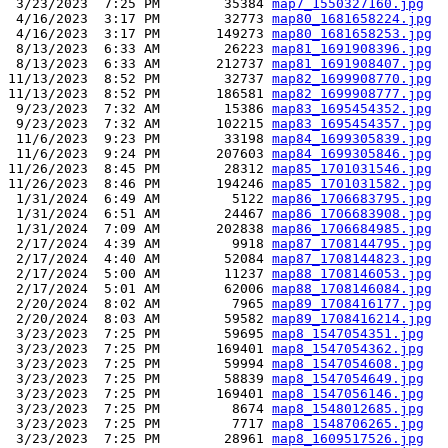
 3/23/2023  7:25 PM        35384 
map7_1550327160.jpg
 4/16/2023  3:17 PM        32773 
map80_1681658224.jpg
 4/16/2023  3:17 PM       149273 
map80_1681658253.jpg
 8/13/2023  6:33 AM        26223 
map81_1691908396.jpg
 8/13/2023  6:33 AM       212737 
map81_1691908407.jpg
11/13/2023  8:52 PM        32737 
map82_1699908770.jpg
11/13/2023  8:52 PM       186581 
map82_1699908777.jpg
 9/23/2023  7:32 AM        15386 
map83_1695454352.jpg
 9/23/2023  7:32 AM       102215 
map83_1695454357.jpg
 11/6/2023  9:23 PM        33198 
map84_1699305839.jpg
 11/6/2023  9:24 PM       207603 
map84_1699305846.jpg
11/26/2023  8:45 PM        28312 
map85_1701031546.jpg
11/26/2023  8:46 PM       194246 
map85_1701031582.jpg
 1/31/2024  6:49 AM         5122 
map86_1706683795.jpg
 1/31/2024  6:51 AM        24467 
map86_1706683908.jpg
 1/31/2024  7:09 AM       202838 
map86_1706684985.jpg
 2/17/2024  4:39 AM         9918 
map87_1708144795.jpg
 2/17/2024  4:40 AM        52084 
map87_1708144823.jpg
 2/17/2024  5:00 AM        11237 
map88_1708146053.jpg
 2/17/2024  5:01 AM        62006 
map88_1708146084.jpg
 2/20/2024  8:02 AM         7965 
map89_1708416177.jpg
 2/20/2024  8:03 AM        59582 
map89_1708416214.jpg
 3/23/2023  7:25 PM        59695 
map8_1547054351.jpg
 3/23/2023  7:25 PM       169401 
map8_1547054362.jpg
 3/23/2023  7:25 PM        59994 
map8_1547054608.jpg
 3/23/2023  7:25 PM        58839 
map8_1547054649.jpg
 3/23/2023  7:25 PM       169401 
map8_1547056146.jpg
 3/23/2023  7:25 PM         8674 
map8_1548012685.jpg
 3/23/2023  7:25 PM         7717 
map8_1548706265.jpg
 3/23/2023  7:25 PM        28961 
map8_1609517526.jpg