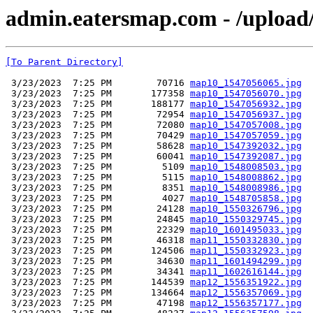
admin.eatersmap.com - /upload
[To Parent Directory]
 3/23/2023  7:25 PM        70716 
map10_1547056065.jpg
 3/23/2023  7:25 PM       177358 
map10_1547056070.jpg
 3/23/2023  7:25 PM       188177 
map10_1547056932.jpg
 3/23/2023  7:25 PM        72954 
map10_1547056937.jpg
 3/23/2023  7:25 PM        72080 
map10_1547057008.jpg
 3/23/2023  7:25 PM        70429 
map10_1547057059.jpg
 3/23/2023  7:25 PM        58628 
map10_1547392032.jpg
 3/23/2023  7:25 PM        60041 
map10_1547392087.jpg
 3/23/2023  7:25 PM         5109 
map10_1548008503.jpg
 3/23/2023  7:25 PM         5115 
map10_1548008862.jpg
 3/23/2023  7:25 PM         8351 
map10_1548008986.jpg
 3/23/2023  7:25 PM         4027 
map10_1548705858.jpg
 3/23/2023  7:25 PM        24128 
map10_1550326796.jpg
 3/23/2023  7:25 PM        24845 
map10_1550329745.jpg
 3/23/2023  7:25 PM        22329 
map10_1601495033.jpg
 3/23/2023  7:25 PM        46318 
map11_1550332830.jpg
 3/23/2023  7:25 PM       124506 
map11_1550332923.jpg
 3/23/2023  7:25 PM        34630 
map11_1601494299.jpg
 3/23/2023  7:25 PM        34341 
map11_1602616144.jpg
 3/23/2023  7:25 PM       144539 
map12_1556351922.jpg
 3/23/2023  7:25 PM       134664 
map12_1556357069.jpg
 3/23/2023  7:25 PM        47198 
map12_1556357177.jpg