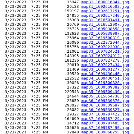
 3/23/2023  7:25 PM        15947 
map31_1600016847.jpg
 3/23/2023  7:25 PM        26123 
map31_1602616582.jpg
 3/23/2023  7:25 PM       159197 
map31_1602617151.jpg
 3/23/2023  7:25 PM        24855 
map31_1602617240.jpg
 3/23/2023  7:25 PM        26308 
map31_1616501491.jpg
 3/23/2023  7:25 PM        26769 
map31_1616512907.jpg
 3/23/2023  7:25 PM        26725 
map32_1605038658.jpg
 3/23/2023  7:25 PM       132623 
map32_1605038987.jpg
 3/23/2023  7:25 PM        26964 
map32_1619500819.jpg
 3/23/2023  7:25 PM        26086 
map32_1622372044.jpg
 3/23/2023  7:25 PM       155756 
map33_1607023930.jpg
 3/23/2023  7:25 PM        21001 
map33_1607024521.jpg
 3/23/2023  7:25 PM       148395 
map33_1607024912.jpg
 3/23/2023  7:25 PM       181236 
map33_1607027278.jpg
 3/23/2023  7:25 PM        20610 
map33_1607027434.jpg
 3/23/2023  7:25 PM        21409 
map33_1609001277.jpg
 3/23/2023  7:25 PM        30530 
map34_1609430446.jpg
 3/23/2023  7:25 PM       122532 
map34_1609430451.jpg
 3/23/2023  7:25 PM        30026 
map34_1619500828.jpg
 3/23/2023  7:25 PM        27322 
map35_1609509382.jpg
 3/23/2023  7:25 PM       229543 
map35_1609509430.jpg
 3/23/2023  7:25 PM        24644 
map35_1615654736.jpg
 3/23/2023  7:25 PM        25659 
map36_1609539676.jpg
 3/23/2023  7:25 PM       293027 
map36_1609539687.jpg
 3/23/2023  7:25 PM        26082 
map36_1609539827.jpg
 3/23/2023  7:25 PM        29327 
map37_1609787422.jpg
 3/23/2023  7:25 PM       164699 
map37_1609787429.jpg
 3/23/2023  7:25 PM        34712 
map37_1609787485.jpg
 3/23/2023  7:25 PM       155626 
map37_1609787490.jpg
 3/23/2023  7:25 PM        32848 
map38_1609868255.jpg