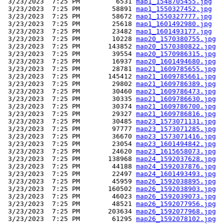
 3/23/2023  7:25 PM         6531 
map1_1548705455.jpg
 3/23/2023  7:25 PM        58891 
map1_1550327452.jpg
 3/23/2023  7:25 PM        58672 
map1_1550327777.jpg
 3/23/2023  7:25 PM        25618 
map1_1601492980.jpg
 3/23/2023  7:25 PM        23482 
map1_1601493177.jpg
 3/23/2023  7:25 PM        10228 
map20_1570380755.jpg
 3/23/2023  7:25 PM       143852 
map20_1570380822.jpg
 3/23/2023  7:25 PM        39554 
map20_1570986315.jpg
 3/23/2023  7:25 PM        16937 
map20_1601494680.jpg
 3/23/2023  7:25 PM        28781 
map21_1609785655.jpg
 3/23/2023  7:25 PM       145412 
map21_1609785661.jpg
 3/23/2023  7:25 PM        29802 
map21_1609786389.jpg
 3/23/2023  7:25 PM        30460 
map21_1609786473.jpg
 3/23/2023  7:25 PM        30335 
map21_1609786630.jpg
 3/23/2023  7:25 PM        30374 
map21_1609786700.jpg
 3/23/2023  7:25 PM        29327 
map21_1609786816.jpg
 3/23/2023  7:25 PM        30485 
map23_1573071131.jpg
 3/23/2023  7:25 PM        97777 
map23_1573071285.jpg
 3/23/2023  7:25 PM        36670 
map23_1573071416.jpg
 3/23/2023  7:25 PM        23054 
map23_1601494842.jpg
 3/23/2023  7:25 PM        24620 
map23_1615658073.jpg
 3/23/2023  7:25 PM       138968 
map24_1592037628.jpg
 3/23/2023  7:25 PM        44188 
map24_1592037876.jpg
 3/23/2023  7:25 PM        22497 
map24_1601493493.jpg
 3/23/2023  7:25 PM        45959 
map26_1592038895.jpg
 3/23/2023  7:25 PM       160502 
map26_1592038903.jpg
 3/23/2023  7:25 PM        46023 
map26_1592039073.jpg
 3/23/2023  7:25 PM        48521 
map26_1592077956.jpg
 3/23/2023  7:25 PM       203634 
map26_1592077968.jpg
 3/23/2023  7:25 PM        61295 
map26_1592078102.jpg