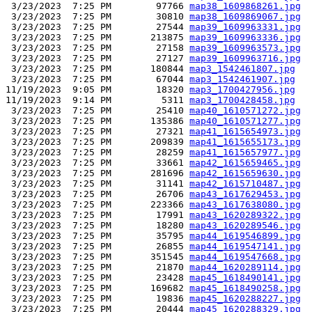
 3/23/2023  7:25 PM        97766 
map38_1609868261.jpg
 3/23/2023  7:25 PM        30810 
map38_1609869067.jpg
 3/23/2023  7:25 PM        27544 
map39_1609963331.jpg
 3/23/2023  7:25 PM       213875 
map39_1609963336.jpg
 3/23/2023  7:25 PM        27158 
map39_1609963573.jpg
 3/23/2023  7:25 PM        27127 
map39_1609963716.jpg
 3/23/2023  7:25 PM       180844 
map3_1542461807.jpg
 3/23/2023  7:25 PM        67044 
map3_1542461907.jpg
11/19/2023  9:05 PM        18320 
map3_1700427956.jpg
11/19/2023  9:14 PM         5311 
map3_1700428458.jpg
 3/23/2023  7:25 PM        25410 
map40_1610571272.jpg
 3/23/2023  7:25 PM       135386 
map40_1610571277.jpg
 3/23/2023  7:25 PM        27321 
map41_1615654973.jpg
 3/23/2023  7:25 PM       209839 
map41_1615655173.jpg
 3/23/2023  7:25 PM        28259 
map41_1615657977.jpg
 3/23/2023  7:25 PM        33661 
map42_1615659465.jpg
 3/23/2023  7:25 PM       281696 
map42_1615659630.jpg
 3/23/2023  7:25 PM        31141 
map42_1615710487.jpg
 3/23/2023  7:25 PM        26706 
map43_1617629453.jpg
 3/23/2023  7:25 PM       223366 
map43_1617638080.jpg
 3/23/2023  7:25 PM        17991 
map43_1620289322.jpg
 3/23/2023  7:25 PM        18280 
map43_1620289546.jpg
 3/23/2023  7:25 PM        35795 
map44_1619546899.jpg
 3/23/2023  7:25 PM        26855 
map44_1619547141.jpg
 3/23/2023  7:25 PM       351545 
map44_1619547668.jpg
 3/23/2023  7:25 PM        21870 
map44_1620289114.jpg
 3/23/2023  7:25 PM        23428 
map45_1618490141.jpg
 3/23/2023  7:25 PM       169682 
map45_1618490258.jpg
 3/23/2023  7:25 PM        19836 
map45_1620288227.jpg
 3/23/2023  7:25 PM        20444 
map45_1620288329.jpg