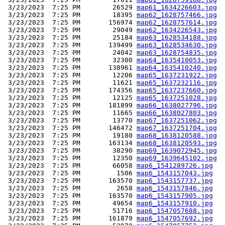
 3/23/2023  7:25 PM        26529 
map61_1634226603.jpg
 3/23/2023  7:25 PM        18395 
map62_1628757466.jpg
 3/23/2023  7:25 PM       156974 
map62_1628757614.jpg
 3/23/2023  7:25 PM        29049 
map62_1634226543.jpg
 3/23/2023  7:25 PM        25184 
map63_1628534188.jpg
 3/23/2023  7:25 PM       139499 
map63_1628534630.jpg
 3/23/2023  7:25 PM        24042 
map63_1628754835.jpg
 3/23/2023  7:25 PM        32300 
map64_1635410053.jpg
 3/23/2023  7:25 PM       138961 
map64_1635410240.jpg
 3/23/2023  7:25 PM        12206 
map65_1637231922.jpg
 3/23/2023  7:25 PM        11621 
map65_1637232116.jpg
 3/23/2023  7:25 PM       174356 
map65_1637237660.jpg
 3/23/2023  7:25 PM        12125 
map65_1637251028.jpg
 3/23/2023  7:25 PM       181899 
map66_1638027796.jpg
 3/23/2023  7:25 PM        11665 
map66_1638027803.jpg
 3/23/2023  7:25 PM        13770 
map67_1637251062.jpg
 3/23/2023  7:25 PM       146472 
map67_1637251704.jpg
 3/23/2023  7:25 PM        19180 
map68_1638120588.jpg
 3/23/2023  7:25 PM       163134 
map68_1638120593.jpg
 3/23/2023  7:25 PM        38290 
map69_1639072945.jpg
 3/23/2023  7:25 PM        12350 
map69_1639645102.jpg
 3/23/2023  7:25 PM        66058 
map6_1541289726.jpg
 3/23/2023  7:25 PM         1506 
map6_1543157043.jpg
 3/23/2023  7:25 PM       163570 
map6_1543157737.jpg
 3/23/2023  7:25 PM         2658 
map6_1543157846.jpg
 3/23/2023  7:25 PM       163570 
map6_1543157905.jpg
 3/23/2023  7:25 PM        49654 
map6_1543157910.jpg
 3/23/2023  7:25 PM        51716 
map6_1547057688.jpg
 3/23/2023  7:25 PM       161879 
map6_1547057692.jpg