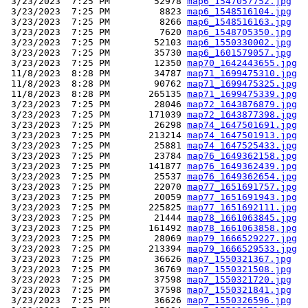
 3/23/2023  7:25 PM        52978 
map6_1547057752.jpg
 3/23/2023  7:25 PM         8823 
map6_1548516104.jpg
 3/23/2023  7:25 PM         8266 
map6_1548516163.jpg
 3/23/2023  7:25 PM         7620 
map6_1548705350.jpg
 3/23/2023  7:25 PM        52103 
map6_1550330002.jpg
 3/23/2023  7:25 PM        35730 
map6_1601579057.jpg
 3/23/2023  7:25 PM        12350 
map70_1642443655.jpg
 11/8/2023  8:28 PM        34787 
map71_1699475310.jpg
 11/8/2023  8:28 PM        90762 
map71_1699475325.jpg
 11/8/2023  8:28 PM       265135 
map71_1699475339.jpg
 3/23/2023  7:25 PM        28046 
map72_1643876879.jpg
 3/23/2023  7:25 PM       171039 
map72_1643877398.jpg
 3/23/2023  7:25 PM        26298 
map74_1647501691.jpg
 3/23/2023  7:25 PM       213214 
map74_1647501913.jpg
 3/23/2023  7:25 PM        25881 
map74_1647525433.jpg
 3/23/2023  7:25 PM        23784 
map76_1649362158.jpg
 3/23/2023  7:25 PM       141877 
map76_1649362439.jpg
 3/23/2023  7:25 PM        25537 
map76_1649362654.jpg
 3/23/2023  7:25 PM        22070 
map77_1651691757.jpg
 3/23/2023  7:25 PM        20059 
map77_1651691943.jpg
 3/23/2023  7:25 PM       225825 
map77_1651692111.jpg
 3/23/2023  7:25 PM        21444 
map78_1661063845.jpg
 3/23/2023  7:25 PM       161492 
map78_1661063858.jpg
 3/23/2023  7:25 PM        28069 
map79_1666529227.jpg
 3/23/2023  7:25 PM       213394 
map79_1666529533.jpg
 3/23/2023  7:25 PM        36626 
map7_1550321367.jpg
 3/23/2023  7:25 PM        36769 
map7_1550321508.jpg
 3/23/2023  7:25 PM        37598 
map7_1550321720.jpg
 3/23/2023  7:25 PM        37598 
map7_1550321841.jpg
 3/23/2023  7:25 PM        36626 
map7_1550326596.jpg