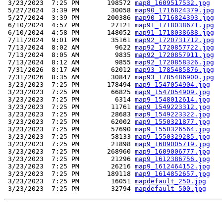
 3/23/2023  7:25 PM       198572 
map8_1609517532.jpg
 5/27/2024  3:39 PM        30058 
map90_1716824379.jpg
 5/27/2024  3:39 PM       200386 
map90_1716824393.jpg
 6/10/2024  4:57 PM        27121 
map91_1718038671.jpg
 6/10/2024  4:58 PM       148052 
map91_1718038688.jpg
 7/11/2024  9:01 PM        35161 
map92_1720731712.jpg
 7/13/2024  8:02 AM         9622 
map92_1720857722.jpg
 7/13/2024  8:05 AM         9835 
map92_1720857911.jpg
 7/13/2024  8:12 AM         9855 
map92_1720858326.jpg
 7/31/2026  8:17 AM        62012 
map93_1785485876.jpg
 7/31/2026  8:35 AM        30847 
map93_1785486900.jpg
 3/23/2023  7:25 PM       178494 
map9_1547054904.jpg
 3/23/2023  7:25 PM        66825 
map9_1547054909.jpg
 3/23/2023  7:25 PM         6314 
map9_1548012614.jpg
 3/23/2023  7:25 PM        11761 
map9_1549223312.jpg
 3/23/2023  7:25 PM        28683 
map9_1549223322.jpg
 3/23/2023  7:25 PM        62002 
map9_1550321877.jpg
 3/23/2023  7:25 PM        57690 
map9_1550326564.jpg
 3/23/2023  7:25 PM        58133 
map9_1550329285.jpg
 3/23/2023  7:25 PM        21898 
map9_1609005719.jpg
 3/23/2023  7:25 PM       268960 
map9_1609006777.jpg
 3/23/2023  7:25 PM        21296 
map9_1612386756.jpg
 3/23/2023  7:25 PM        26216 
map9_1612464152.jpg
 3/23/2023  7:25 PM       189118 
map9_1614852657.jpg
 3/23/2023  7:25 PM        16051 
mapdefault_250.jpg
 3/23/2023  7:25 PM        32794 
mapdefault_500.jpg