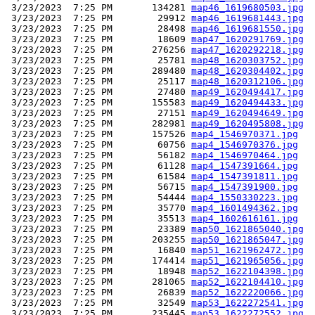
 3/23/2023  7:25 PM       134281 
map46_1619680503.jpg
 3/23/2023  7:25 PM        29912 
map46_1619681443.jpg
 3/23/2023  7:25 PM        28498 
map46_1619681550.jpg
 3/23/2023  7:25 PM        18609 
map47_1620291769.jpg
 3/23/2023  7:25 PM       276256 
map47_1620292218.jpg
 3/23/2023  7:25 PM        25781 
map48_1620303752.jpg
 3/23/2023  7:25 PM       289480 
map48_1620304402.jpg
 3/23/2023  7:25 PM        25117 
map48_1620312106.jpg
 3/23/2023  7:25 PM        27480 
map49_1620494417.jpg
 3/23/2023  7:25 PM       155583 
map49_1620494433.jpg
 3/23/2023  7:25 PM        27151 
map49_1620494649.jpg
 3/23/2023  7:25 PM       282981 
map49_1620495808.jpg
 3/23/2023  7:25 PM       157526 
map4_1546970371.jpg
 3/23/2023  7:25 PM        60756 
map4_1546970376.jpg
 3/23/2023  7:25 PM        56182 
map4_1546970464.jpg
 3/23/2023  7:25 PM        61128 
map4_1547391664.jpg
 3/23/2023  7:25 PM        61584 
map4_1547391811.jpg
 3/23/2023  7:25 PM        56715 
map4_1547391900.jpg
 3/23/2023  7:25 PM        54444 
map4_1550330223.jpg
 3/23/2023  7:25 PM        35770 
map4_1601494362.jpg
 3/23/2023  7:25 PM        35513 
map4_1602616161.jpg
 3/23/2023  7:25 PM        23389 
map50_1621865040.jpg
 3/23/2023  7:25 PM       203255 
map50_1621865047.jpg
 3/23/2023  7:25 PM        16840 
map51_1621962472.jpg
 3/23/2023  7:25 PM       174414 
map51_1621965056.jpg
 3/23/2023  7:25 PM        18948 
map52_1622104398.jpg
 3/23/2023  7:25 PM       281065 
map52_1622104410.jpg
 3/23/2023  7:25 PM        26839 
map52_1622220066.jpg
 3/23/2023  7:25 PM        32549 
map53_1622272541.jpg
 3/23/2023  7:25 PM       235445 
map53_1622272552.jpg