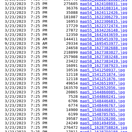
 3/23/2023  7:25 PM       275605 
map54_1624108031.jpg
 3/23/2023  7:25 PM        36376 
map54_1624108314.jpg
 3/23/2023  7:25 PM        35088 
map54_1624112426.jpg
 3/23/2023  7:25 PM       181087 
map55_1622306279.jpg
 3/23/2023  7:25 PM        16953 
map55_1622306815.jpg
 3/23/2023  7:25 PM        17729 
map55_1622372474.jpg
 3/23/2023  7:25 PM        27872 
map55_1634226148.jpg
 3/23/2023  7:25 PM        12350 
map56_1642443659.jpg
 9/23/2023  7:26 AM       144411 
map56_1695453970.jpg
 9/23/2023  7:26 AM        29334 
map56_1695453977.jpg
 3/23/2023  7:25 PM        24658 
map58_1627382688.jpg
 3/23/2023  7:25 PM       218899 
map58_1627383027.jpg
 3/23/2023  7:25 PM       257908 
map58_1627383248.jpg
 3/23/2023  7:25 PM        23422 
map58_1627383419.jpg
 3/23/2023  7:25 PM        16091 
map59_1627387923.jpg
 3/23/2023  7:25 PM        10516 
map5_1541250937.jpg
 3/23/2023  7:25 PM        12118 
map5_1541251874.jpg
 3/23/2023  7:25 PM        12118 
map5_1541251876.jpg
 3/23/2023  7:25 PM        49654 
map5_1542651997.jpg
 3/23/2023  7:25 PM       163570 
map5_1542652056.jpg
 3/23/2023  7:25 PM        20865 
map5_1544860085.jpg
 3/23/2023  7:25 PM         7528 
map5_1544860241.jpg
 3/23/2023  7:25 PM         6706 
map5_1548446483.jpg
 3/23/2023  7:25 PM         6774 
map5_1548446767.jpg
 3/23/2023  7:25 PM        14900 
map5_1548446855.jpg
 3/23/2023  7:25 PM         6199 
map5_1548705765.jpg
 3/23/2023  7:25 PM        39587 
map5_1550328200.jpg
 3/23/2023  7:25 PM        24249 
map5_1601494958.jpg
 3/23/2023  7:25 PM       276472 
map61_1628758824.jpg
 3/23/2023  7:25 PM        17011 
map61_1628759188.jpg