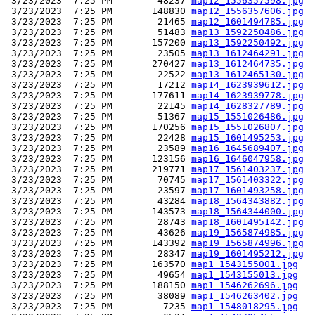
 3/23/2023  7:25 PM        48237 
map12_1556357598.jpg
 3/23/2023  7:25 PM       148830 
map12_1556357606.jpg
 3/23/2023  7:25 PM        21465 
map12_1601494785.jpg
 3/23/2023  7:25 PM        51483 
map13_1592250486.jpg
 3/23/2023  7:25 PM       157200 
map13_1592250492.jpg
 3/23/2023  7:25 PM        23505 
map13_1612464291.jpg
 3/23/2023  7:25 PM       270427 
map13_1612464735.jpg
 3/23/2023  7:25 PM        22522 
map13_1612465130.jpg
 3/23/2023  7:25 PM        17212 
map14_1623939612.jpg
 3/23/2023  7:25 PM       177611 
map14_1623939778.jpg
 3/23/2023  7:25 PM        22145 
map14_1628327789.jpg
 3/23/2023  7:25 PM        51367 
map15_1551026486.jpg
 3/23/2023  7:25 PM       170256 
map15_1551026807.jpg
 3/23/2023  7:25 PM        22428 
map15_1601495253.jpg
 3/23/2023  7:25 PM        23589 
map16_1645689407.jpg
 3/23/2023  7:25 PM       123156 
map16_1646047958.jpg
 3/23/2023  7:25 PM       219771 
map17_1561403237.jpg
 3/23/2023  7:25 PM        70745 
map17_1561403322.jpg
 3/23/2023  7:25 PM        23597 
map17_1601493258.jpg
 3/23/2023  7:25 PM        43284 
map18_1564343882.jpg
 3/23/2023  7:25 PM       143573 
map18_1564344000.jpg
 3/23/2023  7:25 PM        28743 
map18_1601495142.jpg
 3/23/2023  7:25 PM        43626 
map19_1565874985.jpg
 3/23/2023  7:25 PM       143392 
map19_1565874996.jpg
 3/23/2023  7:25 PM        28347 
map19_1601495212.jpg
 3/23/2023  7:25 PM       163570 
map1_1543155001.jpg
 3/23/2023  7:25 PM        49654 
map1_1543155013.jpg
 3/23/2023  7:25 PM       188150 
map1_1546262696.jpg
 3/23/2023  7:25 PM        38089 
map1_1546263402.jpg
 3/23/2023  7:25 PM         7235 
map1_1548018295.jpg